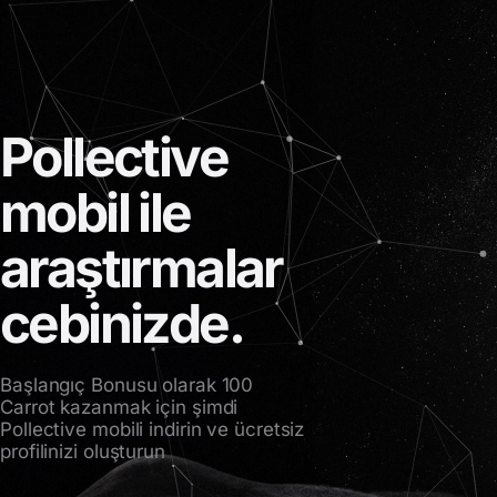
Pollective
mobil ile
araştırmalar
cebinizde.
Başlangıç Bonusu olarak 100
Carrot kazanmak için şimdi
Pollective mobili indirin ve ücretsiz
profilinizi oluşturun